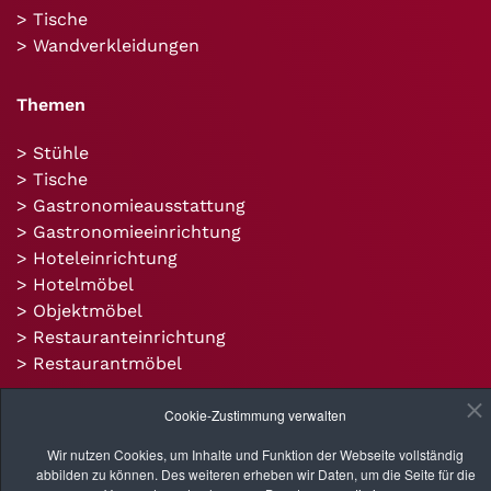
> Tische
> Wandverkleidungen
Themen
> Stühle
> Tische
> Gastronomieausstattung
> Gastronomieeinrichtung
> Hoteleinrichtung
> Hotelmöbel
> Objektmöbel
> Restauranteinrichtung
> Restaurantmöbel
Cookie-Zustimmung verwalten
Objekte
Wir nutzen Cookies, um Inhalte und Funktion der Webseite vollständig
> Einzelstücke
abbilden zu können. Des weiteren erheben wir Daten, um die Seite für die